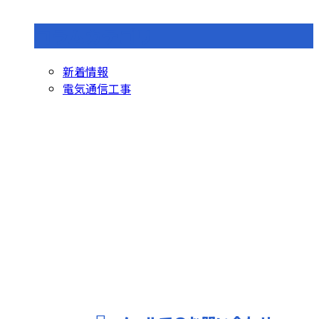
コラムカテゴリ
新着情報
電気通信工事
お問い合わせ
お電話でのお問い合わせ
027-251-3181
受付／9：00～17：00 ※営業電話お断り※